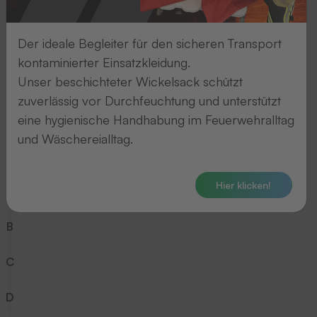
5
Der ideale Begleiter für den sicheren Transport
6
kontaminierter Einsatzkleidung.
Unser beschichteter Wickelsack schützt
7
zuverlässig vor Durchfeuchtung und unterstützt
eine hygienische Handhabung im Feuerwehralltag
8
und Wäschereialltag.
9
Hier klicken!
A
B
C
D