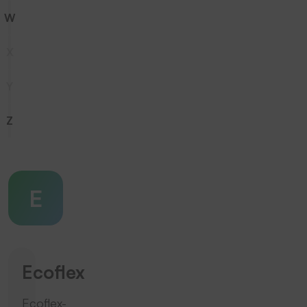
W
X
Y
Z
E
Ecoflex
Ecoflex-