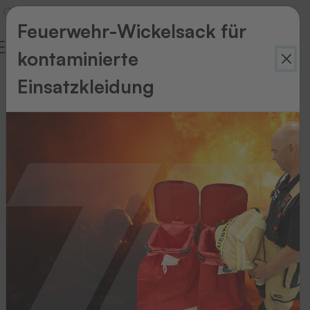
Feuerwehr-Wickelsack für
kontaminierte
Glossar
Einsatzkleidung
THERMOTEX
Wörterbuch
1
2
3
4