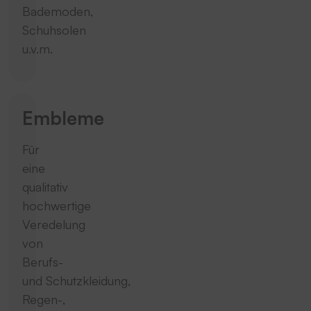
Bademoden,
Schuhsolen
u.v.m.
Embleme
Für
eine
qualitativ
hochwertige
Veredelung
von
Berufs-
und Schutzkleidung,
Regen-,