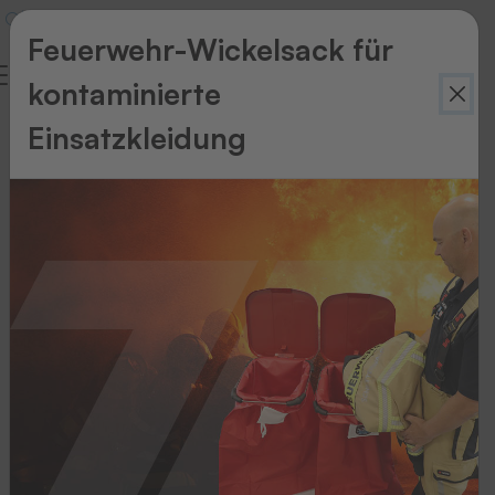
Feuerwehr-Wickelsack für
kontaminierte
Glossar
Einsatzkleidung
THERMOTEX
Wörterbuch
1
2
3
4