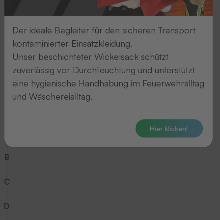
5
Der ideale Begleiter für den sicheren Transport
6
kontaminierter Einsatzkleidung.
Unser beschichteter Wickelsack schützt
7
zuverlässig vor Durchfeuchtung und unterstützt
eine hygienische Handhabung im Feuerwehralltag
8
und Wäschereialltag.
9
Hier klicken!
A
B
C
D