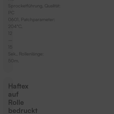
Sprocketführung, Qualität:
PC
0601, Patchparameter:
204°C,
12
–
15
Sek., Rollenlänge:
50m.
Haftex
auf
Rolle
bedruckt