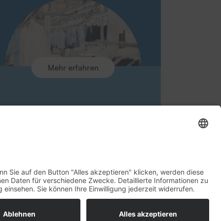
Glossar
Downloads
Ansprechpartner
Rücknahme Altgeräte
Aktuelles
Kontakt
Mehr erfahren
Umfrage zur Kundenzufriedenheit
Newsletteranmeldung
tz
AGB
Rechte vorbehalten