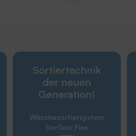
Entdecken
Sortiertechnik
Karriere
Produkte
der neuen
Unternehmen
Service
Generation!
THERMOTEX
Wäschesortiersystem
Engagement
SorTexx Flex
Umweltpolitik