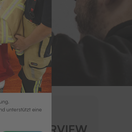
ung.
d unterstützt eine
trag
I IM INTERVIEW