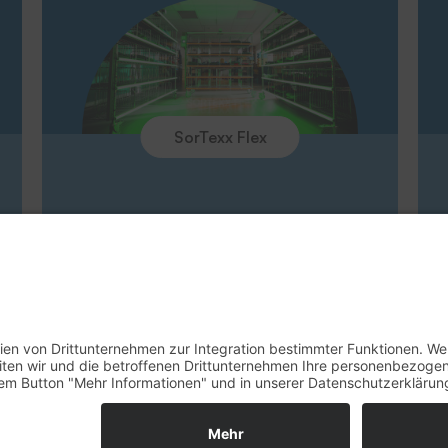
Unternehmen
Messen
SorTexx Flex
Rücknahme Altgeräte
Impressum
Datenschu
© 2026 - THERMOTEX NAGEL GmbH. Alle 