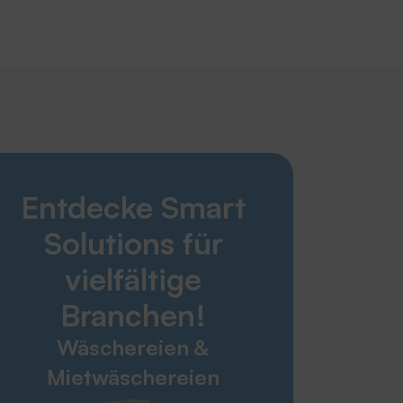
Smart Solutions
Entdecke Smart
Wäschereien & Mietwäschereien
Altenheim & Pflegebereich
Solutions für
Krankenhaus & Gesundheitswesen
Industrie & Konfektion
vielfältige
Technischer Handel
Branchen!
Feuerwehren & Rettungsdienste
Wäschereien &
Service & Kontakt
Mietwäschereien