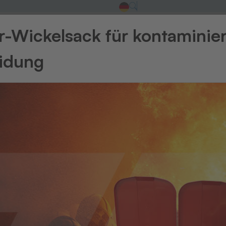
-Wickelsack für kontaminie
eidung