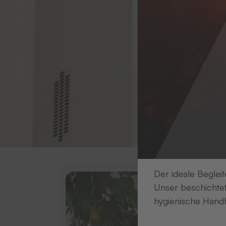
Der ideale Begleit
Unser beschichtet
hygienische Handh