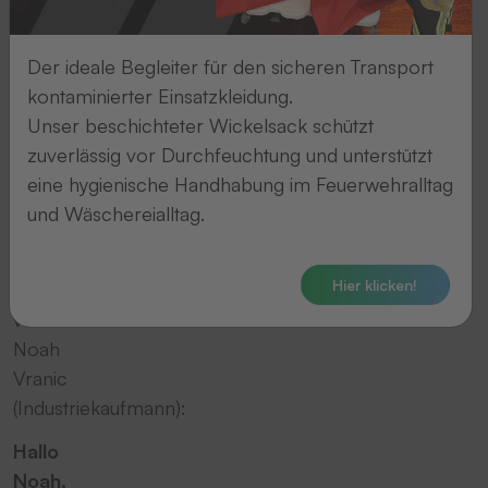
Jahr
die
Der ideale Begleiter für den sicheren Transport
Ausbildung
kontaminierter Einsatzkleidung.
bei
Unser beschichteter Wickelsack schützt
THERMOTEX
zuverlässig vor Durchfeuchtung und unterstützt
so
eine hygienische Handhabung im Feuerwehralltag
ist?
und Wäschereialltag.
Hier
die
Hier klicken!
Antworten
von
Noah
Vranic
(Industriekaufmann):
Hallo
Noah,