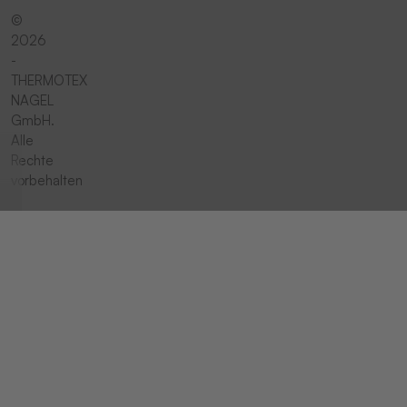
©
2026
-
THERMOTEX
NAGEL
GmbH.
Alle
Rechte
vorbehalten