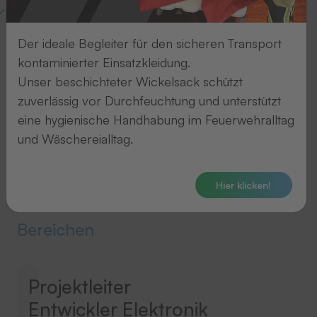
Standort wählen
Der ideale Begleiter für den sicheren Transport
kontaminierter Einsatzkleidung.
4
Unser beschichteter Wickelsack schützt
Jobs
zuverlässig vor Durchfeuchtung und unterstützt
in
eine hygienische Handhabung im Feuerwehralltag
allen
und Wäschereialltag.
Standorten
in
Hier klicken!
allen
Bereichen
Projektleiter
Entwickler Elektronik