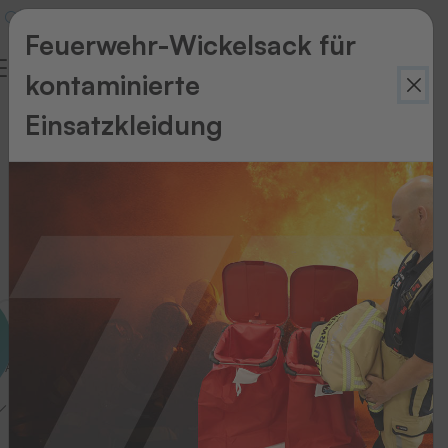
Feuerwehr-Wickelsack für
kontaminierte
Offene
Einsatzkleidung
Stellenangebote
Jobs
bei
THERMOTEX
Alle
tellenangebote
Ausbildung
Standort wählen