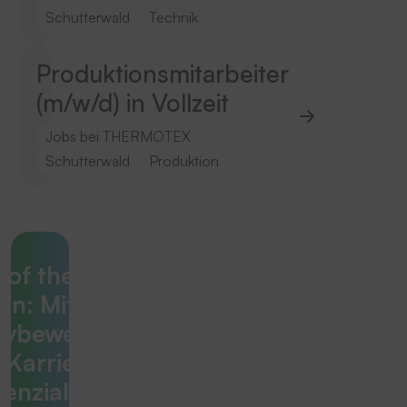
Schutterwald
Technik
Produktionsmitarbeiter
(m/w/d) in Vollzeit
Jobs bei THERMOTEX
Schutterwald
Produktion
 of the box
n: Mit einer
ativbewerbung
r Karriere-
enzial voll