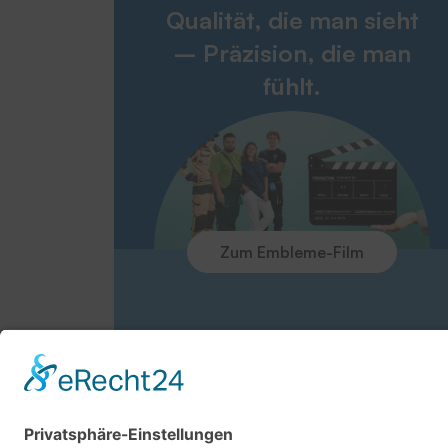
Qualität, die man sieht
– Präzision, die man
fühlt.
Zum Embleme-Film