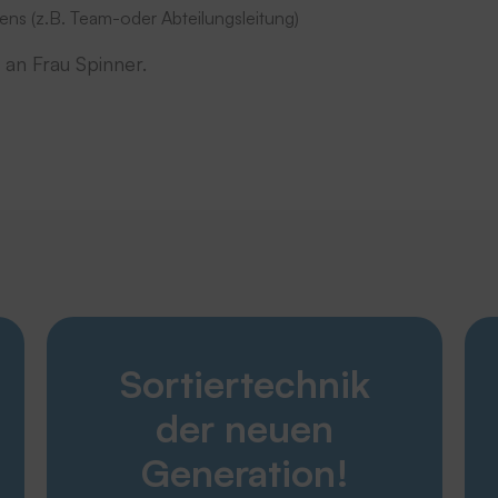
ns (z.B. Team-oder Abteilungsleitung)
an Frau Spinner.
Entdecken
Sortiertechnik
Karriere
Produkte
der neuen
Unternehmen
Service
Generation!