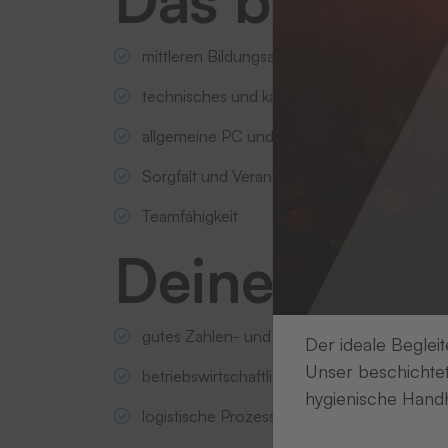
mittleren Bildungsabschluss oder einen gu
technisches und kaufmännisches Interesse
allgemeine PC und EDV-Kenntnisse
Sorgfalt und Verantwortungsbewusstsein
Teamfähigkeit
Deine Stärk
gutes Zahlen- und Raumverständnis
Der ideale Begleit
Unser beschichtet
betriebswirtschaftliches Grundwissen
hygienische Handh
logistische Prozesse und logisches Denken