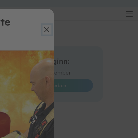
rte
Ort:
Beginn:
Schutterwald
September
Jetzt bewerben