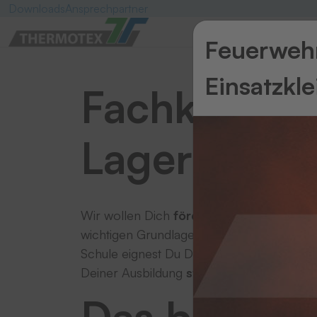
Downloads
Ansprechpartner
Feuerwehr
Einsatzkl
Fachkraft fü
Lagerlogist
Wir wollen Dich
fördern und ausbilden
. 
wichtigen Grundlagen, die Du für Deinen
s
Schule eignest Du Dir die dazugehörige Th
Deiner Ausbildung
startklar für Deine ste
Das bringst