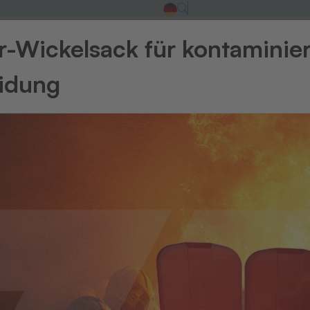
-Wickelsack für kontaminie
eidung
r
ik (m/w/d)
Bei uns im Unternehmen lernst Du alle
päteren Berufsalltag
benötigst. In der
eorie an. Mit diesem Mix bist Du nach
ile Karriere
!
 Du mit: