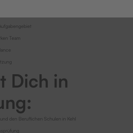
bieten:
Aufgabengebiet
arken Team
alance
ützung
t Dich in
ung:
nd den Beruflichen Schulen in Kehl
ssprüfung