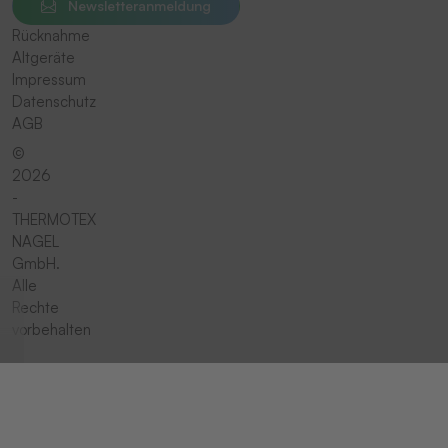
Newsletteranmeldung
Rücknahme
Altgeräte
Impressum
Datenschutz
AGB
©
2026
-
THERMOTEX
NAGEL
GmbH.
Alle
Rechte
vorbehalten