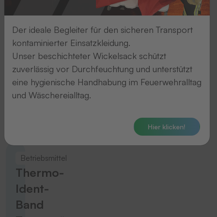
sorgen
für
Der ideale Begleiter für den sicheren Transport
ein
kontaminierter Einsatzkleidung.
optimales
Unser beschichteter Wickelsack schützt
Druckergebnis
zuverlässig vor Durchfeuchtung und unterstützt
der
eine hygienische Handhabung im Feuerwehralltag
Thermo-
und Wäschereialltag.
Ident-
Maschinen
.
Hier klicken!
Betriebsmittel
Thermo-
Ident-
Band