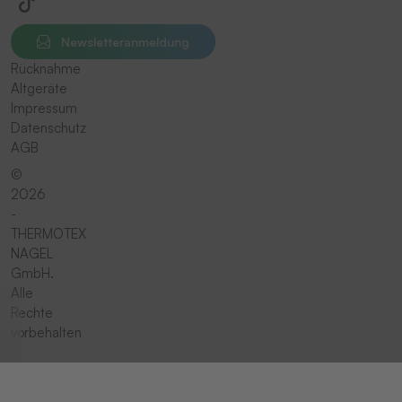
Newsletteranmeldung
Rücknahme
Altgeräte
Impressum
Datenschutz
AGB
©
2026
-
THERMOTEX
NAGEL
GmbH.
Alle
Rechte
vorbehalten