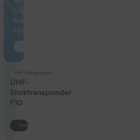
Unterschied
beginnt
hier.
Jetzt eintauchen
UHF-Transponder
UHF-
Sticktransponder
F10
Zum Produkt