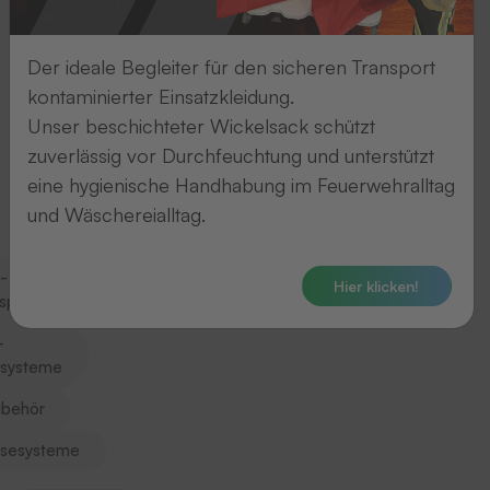
aus
und
Der ideale Begleiter für den sicheren Transport
springen
kontaminierter Einsatzkleidung.
Sie
Unser beschichteter Wickelsack schützt
sofort
zuverlässig vor Durchfeuchtung und unterstützt
zum
eine hygienische Handhabung im Feuerwehralltag
passenden
und Wäschereialltag.
Abschnitt
-
Hier klicken!
nsponder
-
systeme
behör
sesysteme