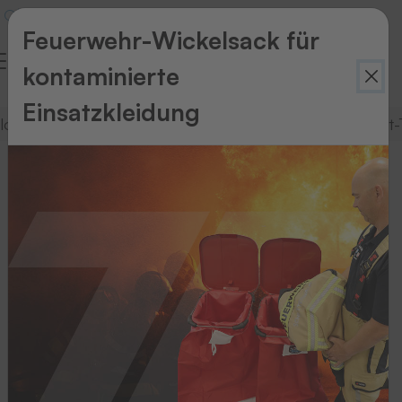
Feuerwehr-Wickelsack für
kontaminierte
Einsatzkleidung
logie
Wäschesortiersysteme
Wäschetransport-T
Wäschesortier­
systeme
Wäschesortiersysteme
IN-
SorTexx