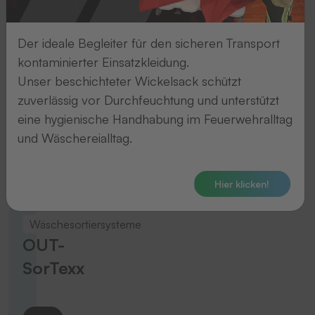
Zum Produkt
Der ideale Begleiter für den sicheren Transport
kontaminierter Einsatzkleidung.
Wäschesortiersysteme
Unser beschichteter Wickelsack schützt
SorTexx
zuverlässig vor Durchfeuchtung und unterstützt
eine hygienische Handhabung im Feuerwehralltag
Flex
und Wäschereialltag.
Zum Produkt
Hier klicken!
Wäschesortiersysteme
OUT-
SorTexx