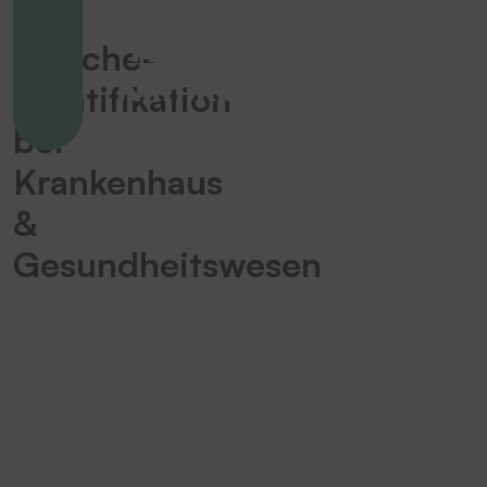
kompromisslose
Ihre
Hygiene im
Wäsche-
Klinikbetrieb
Identifikation
bei
Krankenhaus
&
Gesundheitswesen
Besonderheiten
der
TEXchange