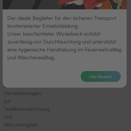
und
Wäschelogistik
Der ideale Begleiter für den sicheren Transport
kontaminierter Einsatzkleidung.
THERMOTEX
Unser beschichteter Wickelsack schützt
bietet
zuverlässig vor Durchfeuchtung und unterstützt
sowohl
eine hygienische Handhabung im Feuerwehralltag
professionelle
und Wäschereialltag.
Maschinen,
Betriebsmittel
Hier klicken!
als
auch
Dienstleistungen
zur
Textilkennzeichnung
und
Wäschelogistik.