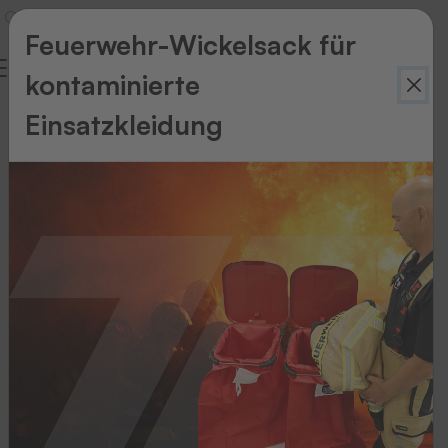
Feuerwehr-Wickelsack für
kontaminierte
Wir
Einsatzkleidung
machen
Wäsche
smart
Ihr
zuverlässiger
Partner
für
Textilkennzeichnung