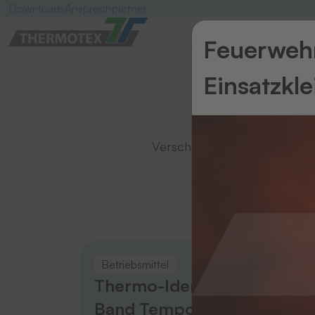
Downloads
Ansprechpartner
Feuerwehr
Einsatzkl
Verschiedene
Farb-
und
The
Betriebsmittel
Betri
Thermo-Ident-
The
Band Temporär (IT)
Ban