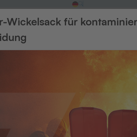
-Wickelsack für kontaminie
eidung
Betriebsmittel
rmo-Ident-Bänder
zur permanenten bzw. temporären K
optimales Druckergebnis der
Thermo-Ident-Maschinen
.
ebsmittel
Betriebsmittel
rmo-Ident-
Farbbänder
d Permanent