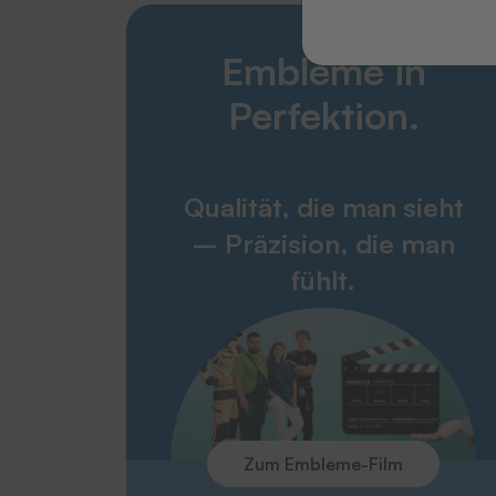
Embleme in
Perfektion.
Qualität, die man sieht
– Präzision, die man
fühlt.
Zum Embleme-Film