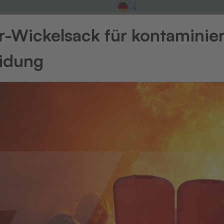
-Wickelsack für kontaminie
eidung
ortiersysteme
Wäschetransport-Textilien
Wäsch
RFID-Technologi
FID-Technologie für die moderne Textilkennzeichnu
cht die
vollautomatische, berührungslose Identifikatio
g des gesamten Textilkreislaufs. Besonders die
UHF-RFI
schnelle Erfassungszeiten und die gleichzeitige Identifikati