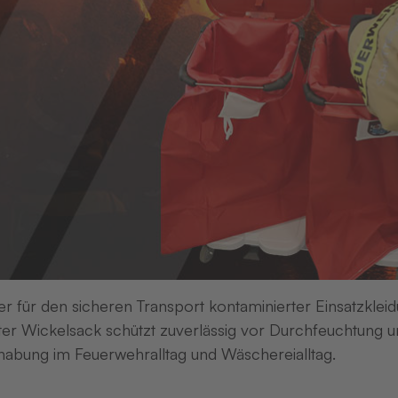
dern von THERMOTEX
optimieren Sie Bestandskontrolle,
it Ihrer Textilien. Jede Einheit erhält eine eindeutige Id
 ob bei Einzel-, Stapel- oder Pulklesungen. Unsere Tran
ndig und flexibel integrierbar
, wahlweise aufgenäht od
ch eine Kategorie aus und springen Sie sofort zum passe
UHF-Technik
HF-Technik
er für den sicheren Transport kontaminierter Einsatzkleid
er Wickelsack schützt zuverlässig vor Durchfeuchtung un
abung im Feuerwehralltag und Wäschereialltag.