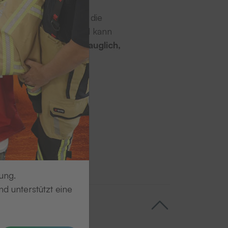
 Logistikprozesse und die
entifikationsnummer und kann
sponder sind
industrietauglich,
er gepatcht.
nden Abschnitt
ung.
d unterstützt eine