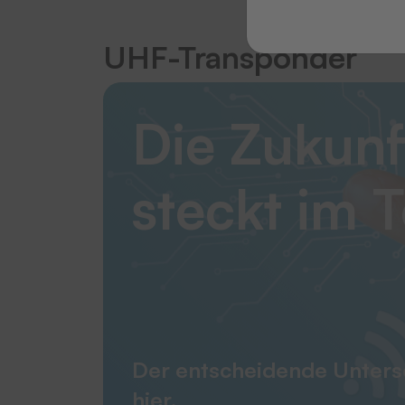
UHF-Transponder
Die Zukunf
steckt im T
Der entscheidende Unters
hier.