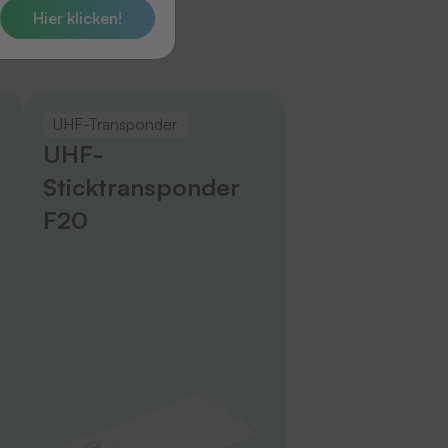
Hier klicken!
UHF-Transponder
UHF-
Sticktransponder
F20