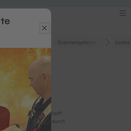
rte
etransportsysteme
Scannersysteme und Barcodes
e
ng
n von Textilien
und schafft
D-Technik
überzeugt durch
on vieler Textilien.