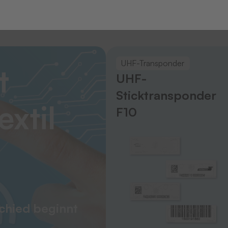
UHF-Transponder
t
UHF-
Sticktransponder
extil
F10
chied beginnt