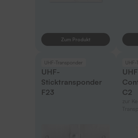
Zum Produkt
UHF-Transponder
UHF-
UHF-
UHF
Sticktransponder
Cont
F23
C2
zur K
Trans