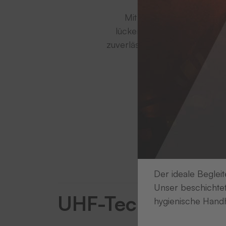
Mit den
RFID-Transpon
lückenlose Rückverfolgbarke
zuverlässig erfasst werden –
waschbestä
Suchen Sie si
Der ideale Begleit
Unser beschichtet
UHF-Technik
hygienische Handh