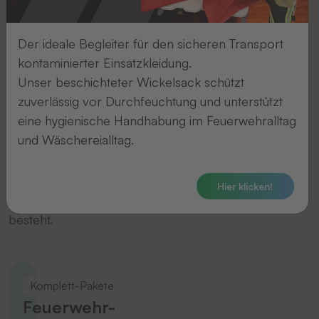
Komplett-
Paketen,
Der ideale Begleiter für den sicheren Transport
die
kontaminierter Einsatzkleidung.
beispielsweise
Unser beschichteter Wickelsack schützt
aus
zuverlässig vor Durchfeuchtung und unterstützt
einem
eine hygienische Handhabung im Feuerwehralltag
Thermotransferdrucker,
und Wäschereialltag.
einer
Patchmaschine
und
Hier klicken!
Etikettenmaterial
besteht.
Komplett-Pakete
Feuerwehr-