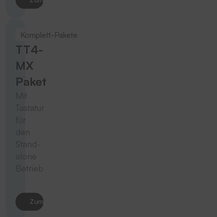
Komplett-Pakete
TT4-
MX
Paket
Mit
Tastatur
für
den
Stand-
alone
Betrieb
Zum Produkt