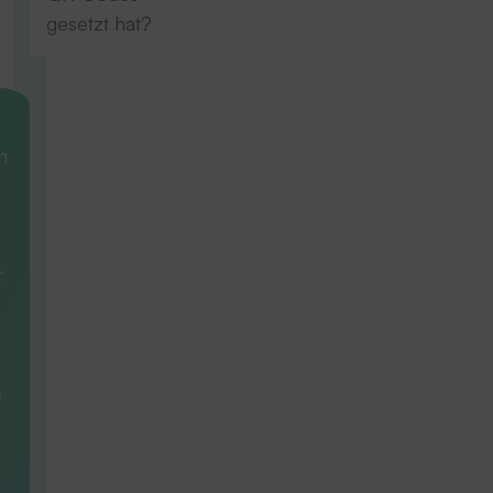
gesetzt hat?
n
r
e