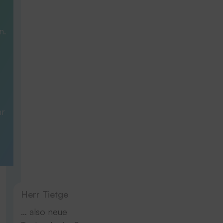
n.
hr
Herr Tietge
… also neue