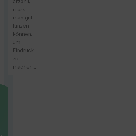
erzählt,
muss
man gut
tanzen
können,
um
Eindruck
zu
machen…
n
r,