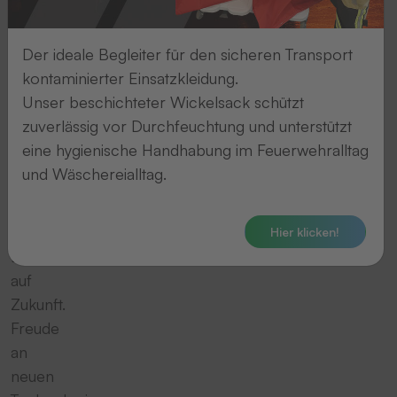
im
Sinn
Der ideale Begleiter für den sicheren Transport
von
kontaminierter Einsatzkleidung.
Abschied,
Unser beschichteter Wickelsack schützt
sondern
zuverlässig vor Durchfeuchtung und unterstützt
Aufbruch
eine hygienische Handhabung im Feuerwehralltag
wie:
und Wäschereialltag.
Tatendrang.
Wie
Pioniergeist.
Hier klicken!
Lust
auf
Zukunft.
Freude
an
neuen