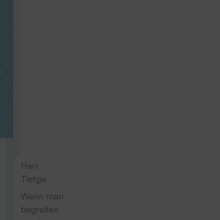
t
o
Herr
Tietge
Wenn man
begreifen