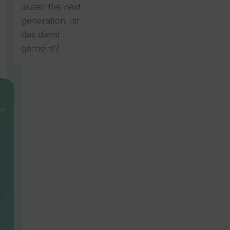
lautet: the next
generation. Ist
das damit
gemeint?
st
e