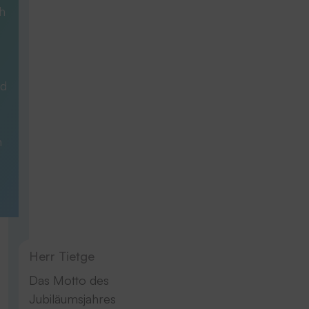
h
nd
n
Herr Tietge
Das Motto des
Jubiläumsjahres