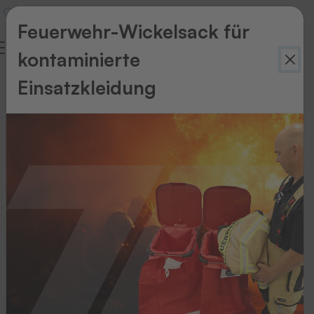
Feuerwehr-Wickelsack für
kontaminierte
Interview
Einsatzkleidung
Geschichten,
die
bleiben
Es
herrscht
Aufbruchstimmung
in
Schutterwald.
Nicht
Aufbruch