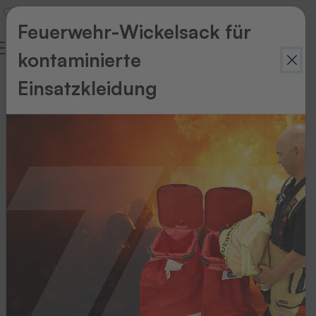
Feuerwehr-Wickelsack für
kontaminierte
Einsatzkleidung
Thermo-
Ident
Thermo-Ident
Thermo-
Ident
1