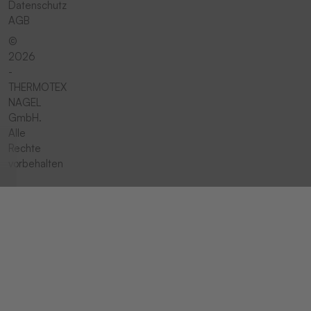
Datenschutz
AGB
©
2026
-
THERMOTEX
NAGEL
GmbH.
Alle
Rechte
vorbehalten