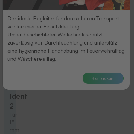
Für
10
Der ideale Begleiter für den sicheren Transport
mm
kontaminierter Einsatzkleidung.
breite
Unser beschichteter Wickelsack schützt
Bänder
zuverlässig vor Durchfeuchtung und unterstützt
eine hygienische Handhabung im Feuerwehralltag
Zum Produkt
und Wäschereialltag.
Thermo-Ident
Hier klicken!
Thermo-
Ident
2
Für
15
mm