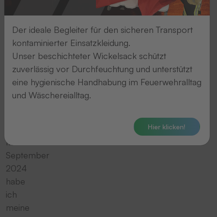
ich
bin
Der ideale Begleiter für den sicheren Transport
Luisa,
kontaminierter Einsatzkleidung.
22
Unser beschichteter Wickelsack schützt
Jahre
zuverlässig vor Durchfeuchtung und unterstützt
alt
eine hygienische Handhabung im Feuerwehralltag
und
und Wäschereialltag.
komme
aus
Hier klicken!
Oberkirch.
Im
September
2024
habe
ich
meine