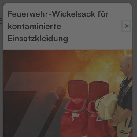
Feuerwehr-Wickelsack für
kontaminierte
Glossar
Einsatzkleidung
THERMOTEX
Wörterbuch
1
2
3
4