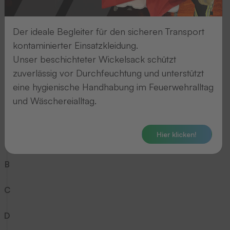
5
Der ideale Begleiter für den sicheren Transport
6
kontaminierter Einsatzkleidung.
Unser beschichteter Wickelsack schützt
7
zuverlässig vor Durchfeuchtung und unterstützt
eine hygienische Handhabung im Feuerwehralltag
8
und Wäschereialltag.
9
Hier klicken!
A
B
C
D