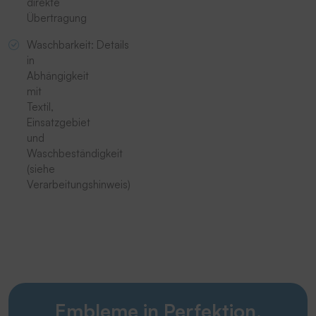
direkte
Übertragung
Waschbarkeit: Details
in
Abhängigkeit
mit
Textil,
Einsatzgebiet
und
Waschbeständigkeit
(siehe
Verarbeitungshinweis)
Embleme in Perfektion.