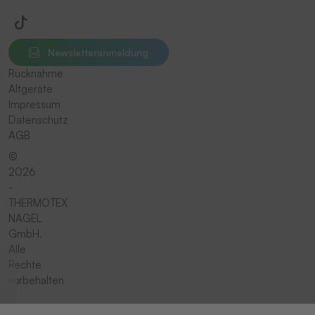
Newsletteranmeldung
Rücknahme
Altgeräte
Impressum
Datenschutz
AGB
©
2026
-
THERMOTEX
NAGEL
GmbH.
Alle
Rechte
vorbehalten