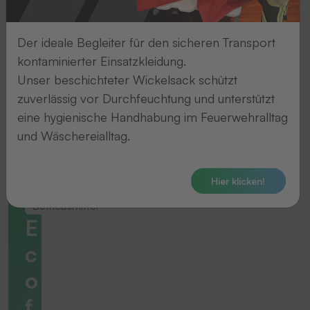
Der ideale Begleiter für den sicheren Transport
kontaminierter Einsatzkleidung.
Unser beschichteter Wickelsack schützt
zuverlässig vor Durchfeuchtung und unterstützt
eine hygienische Handhabung im Feuerwehralltag
und Wäschereialltag.
Hier klicken!
Betriebsmittel
E
c
o
f