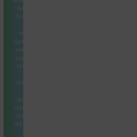
Gemeinsam mit
Ihnen entwickeln
wir ein
durchdachtes
System, das exakt
auf Ihren Bedarf
zugeschnitten ist.
Unsere Berater
stellen die
richtigen Fragen,
denken
ganzheitlich mit
und begleiten Sie
Schritt für Schritt
auf dem Weg zur
optimal