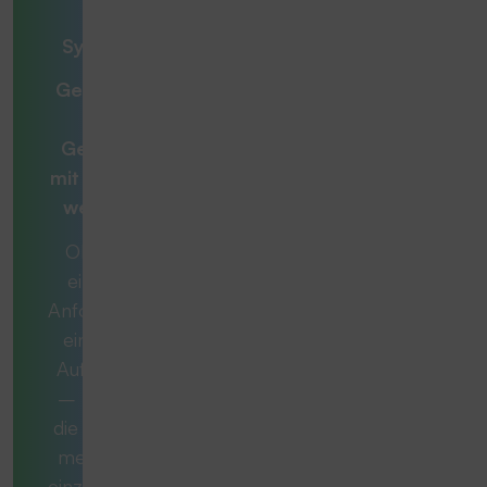
– unsere
Systemlösung
Gemeinsam zur
optimalen
Gesamtlösung
mit
Beratern, die
weiterdenken
Ob es sich um
eine konkrete
Anforderung oder
eine komplexe
Aufgabe handelt
– manchmal ist
die ideale Lösung
mehr als nur ein
einzelnes Produkt.