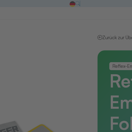
Zurück zur Üb
Reflex-E
Re
Em
Fo