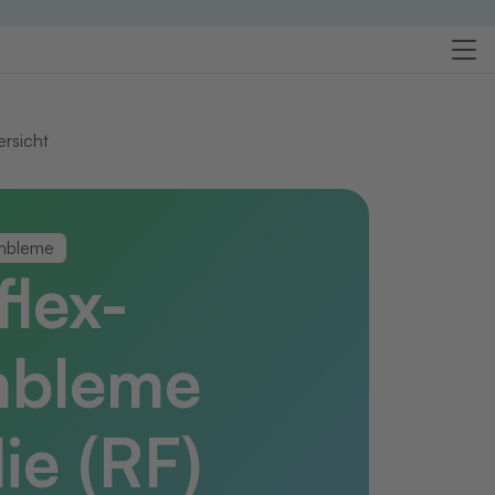
ersicht
mbleme
flex-
bleme
lie (RF)