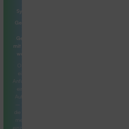
– unsere
Systemlösung
Gemeinsam zur
optimalen
Gesamtlösung
mit
Beratern, die
weiterdenken
Ob es sich um
eine konkrete
Anforderung oder
eine komplexe
Aufgabe handelt
– manchmal ist
die ideale Lösung
mehr als nur ein
einzelnes Produkt.