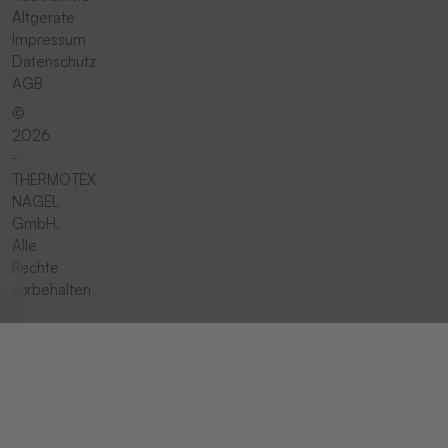
Altgeräte
Impressum
Datenschutz
AGB
©
2026
-
THERMOTEX
NAGEL
GmbH.
Alle
Rechte
vorbehalten