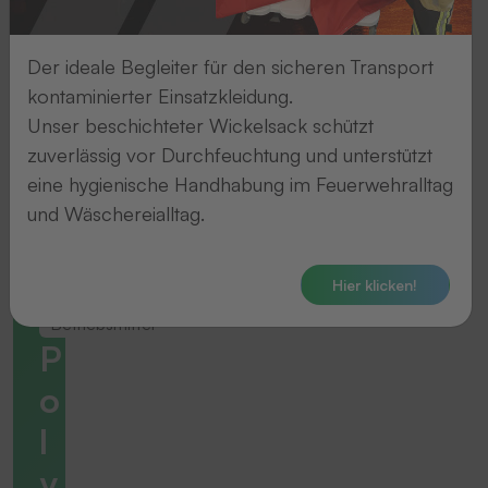
Der ideale Begleiter für den sicheren Transport
kontaminierter Einsatzkleidung.
Unser beschichteter Wickelsack schützt
zuverlässig vor Durchfeuchtung und unterstützt
eine hygienische Handhabung im Feuerwehralltag
und Wäschereialltag.
Hier klicken!
Betriebsmittel
P
o
l
y