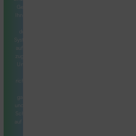
Gemeinsam mit
Ihnen entwickeln
wir ein
durchdachtes
System, das exakt
auf Ihren Bedarf
zugeschnitten ist.
Unsere Berater
stellen die
richtigen Fragen,
denken
ganzheitlich mit
und begleiten Sie
Schritt für Schritt
auf dem Weg zur
optimal