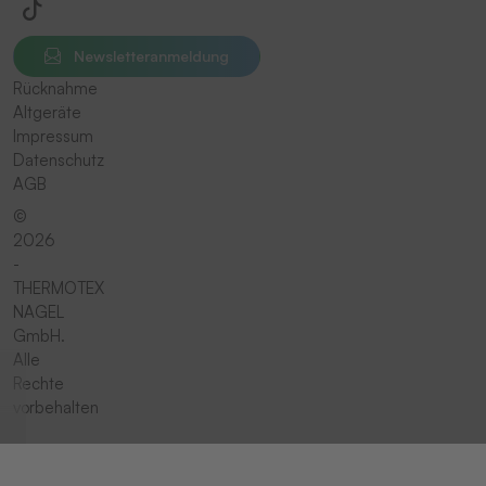
Newsletteranmeldung
Rücknahme
Altgeräte
Impressum
Datenschutz
AGB
©
2026
-
THERMOTEX
NAGEL
GmbH.
Alle
Rechte
vorbehalten