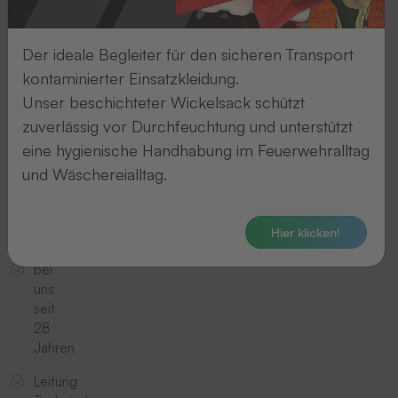
Markus Bucher mit seiner Frau
Der ideale Begleiter für den sicheren Transport
im Urlaub
kontaminierter Einsatzkleidung.
Unser beschichteter Wickelsack schützt
zuverlässig vor Durchfeuchtung und unterstützt
Markus
eine hygienische Handhabung im Feuerwehralltag
Bucher
und Wäschereialltag.
wohnt
in
Hier klicken!
Friesenheim
bei
uns
seit
28
Jahren
Leitung