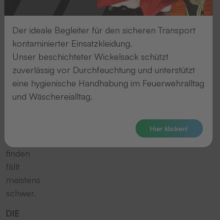
verschiedenen
Etiketten
Der ideale Begleiter für den sicheren Transport
lassen
kontaminierter Einsatzkleidung.
keine
Unser beschichteter Wickelsack schützt
Wünsche
zuverlässig vor Durchfeuchtung und unterstützt
offen.
eine hygienische Handhabung im Feuerwehralltag
Doch
und Wäschereialltag.
das
optimale
Etikett
Hier klicken!
zu
finden
fällt
meistens
schwer.
DIE