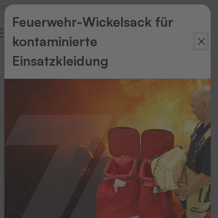
Feuerwehr-Wickelsack für
kontaminierte
Wie
Einsatzkleidung
finde
ich
das
richtige
Etikett?
DAS
PROBLEM:
Die
Auswahlmöglichkeiten
an