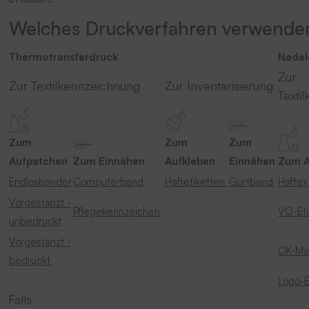
Welches Druckverfahren verwenden
Thermotransferdruck
Nadel
Zur
Zur Textilkennzeichnung
Zur Inventarisierung
Texti
Zum
Zum
Zum
Aufpatchen
Zum Einnähen
Aufkleben
Einnähen
Zum A
Endlosbänder
Computerband
Haftetiketten
Gurtband
Hafte
Vorgestanzt -
Pflegekennzeichen
VO-Et
unbedruckt
Vorgestanzt -
CK-Mat
bedruckt
Logo-E
Falls