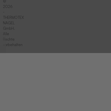
©
2026
-
THERMOTEX
NAGEL
GmbH.
Alle
Rechte
vorbehalten