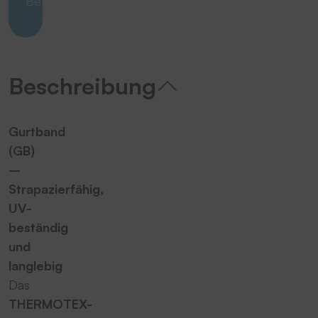
Belastungen
Beschreibung
Gurtband
(GB)
–
Strapazierfähig,
UV-
beständig
und
langlebig
Das
THERMOTEX-