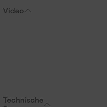
Video
Wir benötigen Ihre Zustimmung,
um den YouTube Video-Service zu
laden!
Wir verwenden einen Service eines
Drittanbieters, um Videoinhalte
einzubetten. Dieser Service kann
Daten zu Ihren Aktivitäten
sammeln. Bitte lesen Sie die Details
durch und stimmen Sie der Nutzung
des Service zu, um dieses Video
Technische
anzusehen.