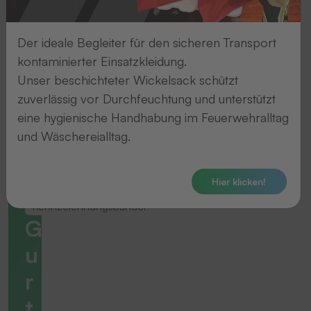
Der ideale Begleiter für den sicheren Transport
kontaminierter Einsatzkleidung.
Unser beschichteter Wickelsack schützt
zuverlässig vor Durchfeuchtung und unterstützt
eine hygienische Handhabung im Feuerwehralltag
und Wäschereialltag.
Hier klicken!
Kennzeichnungsbänder
G
u
r
t