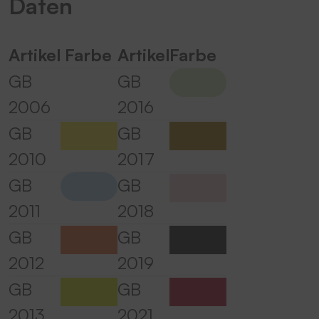
Daten
Mehr Informationen
Artikel
Farbe
Artikel
Farbe
Akzeptieren
GB
GB
powered by
Usercentrics Consent
Management Platform
&
eRecht24
2006
2016
GB
GB
2010
2017
GB
GB
2011
2018
GB
GB
2012
2019
GB
GB
2013
2021