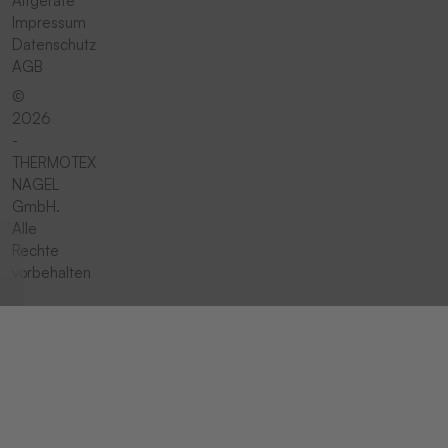
Altgeräte
Impressum
Datenschutz
AGB
©
2026
-
THERMOTEX
NAGEL
GmbH.
Alle
Rechte
vorbehalten