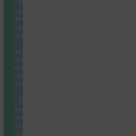
Ob es sich um
eine konkrete
Anforderung oder
eine komplexe
Aufgabe handelt
– manchmal ist
die ideale Lösung
mehr als nur ein
einzelnes Produkt.
Gemeinsam mit
Ihnen entwickeln
wir ein
durchdachtes
System, das exakt
auf Ihren Bedarf
zugeschnitten ist.
Unsere Berater