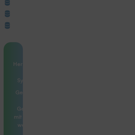
Ihre
Herausforderung
– unsere
Systemlösung
Gemeinsam zur
optimalen
Gesamtlösung
mit
Beratern, die
weiterdenken