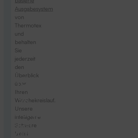
basierte
Ausgabesystem
von
Thermotex
und
behalten
Sie
jederzeit
den
Überblick
100
über
Ihren
%
Wäschekreislauf.
Unsere
Transparenz
intelligente
über
Software
den
bietet