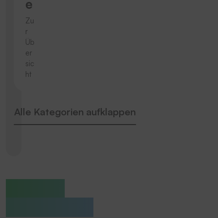
e
Zu
r
Üb
er
sic
ht
Alle Kategorien aufklappen
Europas
Marktführer