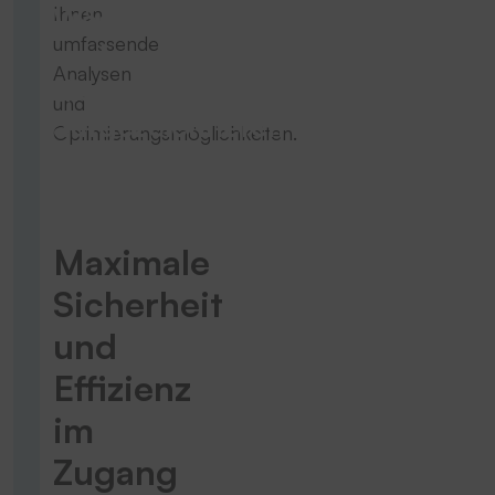
Wäschekreislauf
Ihnen
umfassende
und
Analysen
die
und
aufgezeichneten
Optimierungsmöglichkeiten.
Transaktionen
Maximale
Sicherheit
und
Effizienz
im
Zugang