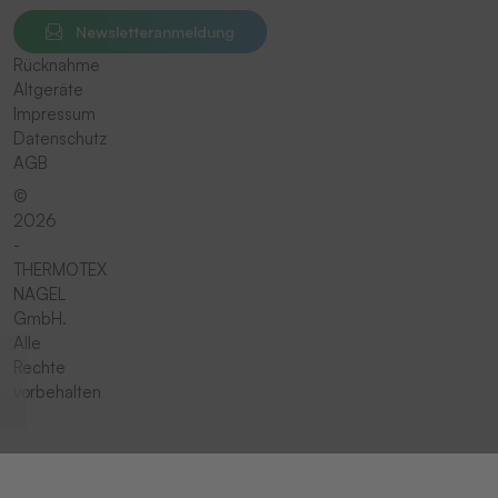
Newsletteranmeldung
Rücknahme
Altgeräte
Impressum
Datenschutz
AGB
©
2026
-
THERMOTEX
NAGEL
GmbH.
Alle
Rechte
vorbehalten