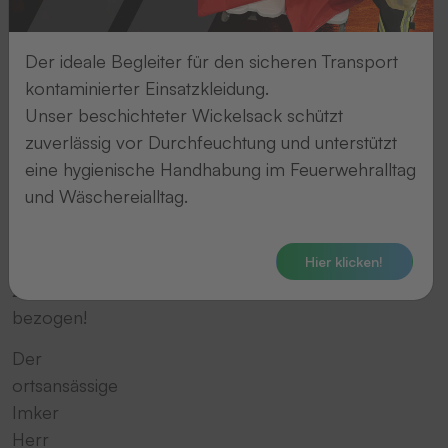
zwei
Bienenvölker
Der ideale Begleiter für den sicheren Transport
wieder
kontaminierter Einsatzkleidung.
ihr
Unser beschichteter Wickelsack schützt
Zuhause
zuverlässig vor Durchfeuchtung und unterstützt
auf
eine hygienische Handhabung im Feuerwehralltag
dem
und Wäschereialltag.
Gelände
von
Werk
Hier klicken!
2
bezogen!
Der
ortsansässige
Imker
Herr