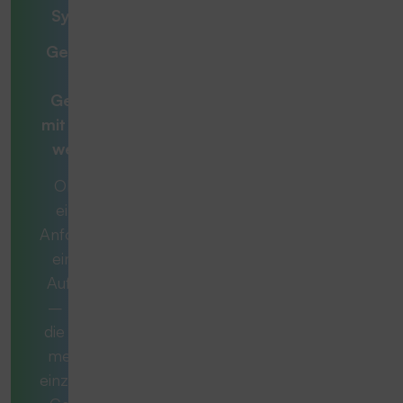
Systemlösung
Gemeinsam zur
optimalen
Gesamtlösung
mit
Beratern, die
weiterdenken
Ob es sich um
eine konkrete
Anforderung oder
eine komplexe
Aufgabe handelt
– manchmal ist
die ideale Lösung
mehr als nur ein
einzelnes Produkt.