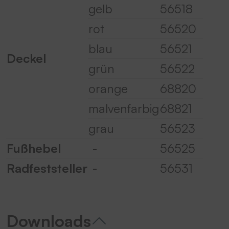
gelb
56518
rot
56520
blau
56521
Deckel
grün
56522
orange
68820
malvenfarbig
68821
grau
56523
Fußhebel
-
56525
Radfeststeller
-
56531
Downloads