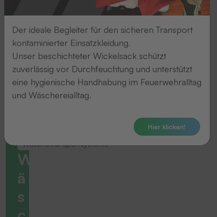
Der ideale Begleiter für den sicheren Transport
kontaminierter Einsatzkleidung.
Unser beschichteter Wickelsack schützt
zuverlässig vor Durchfeuchtung und unterstützt
eine hygienische Handhabung im Feuerwehralltag
und Wäschereialltag.
Hier klicken!
Wäschetransportsysteme
W
ä
s
c