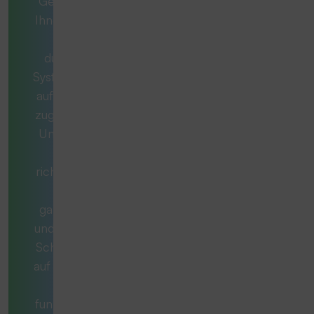
Gemeinsam mit
Ihnen entwickeln
wir ein
durchdachtes
System, das exakt
auf Ihren Bedarf
zugeschnitten ist.
Unsere Berater
stellen die
richtigen Fragen,
denken
ganzheitlich mit
und begleiten Sie
Schritt für Schritt
auf dem Weg zur
optimal
funktionierenden