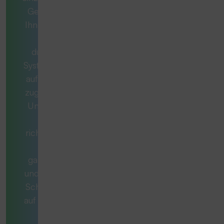
Gemeinsam mit
Ihnen entwickeln
wir ein
durchdachtes
System, das exakt
auf Ihren Bedarf
zugeschnitten ist.
Unsere Berater
stellen die
richtigen Fragen,
denken
ganzheitlich mit
und begleiten Sie
Schritt für Schritt
auf dem Weg zur
optimal