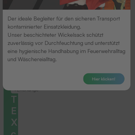
Der ideale Begleiter für den sicheren Transport
kontaminierter Einsatzkleidung.
Unser beschichteter Wickelsack schützt
zuverlässig vor Durchfeuchtung und unterstützt
eine hygienische Handhabung im Feuerwehralltag
und Wäschereialltag.
Hier klicken!
TEXchange
T
E
X
c