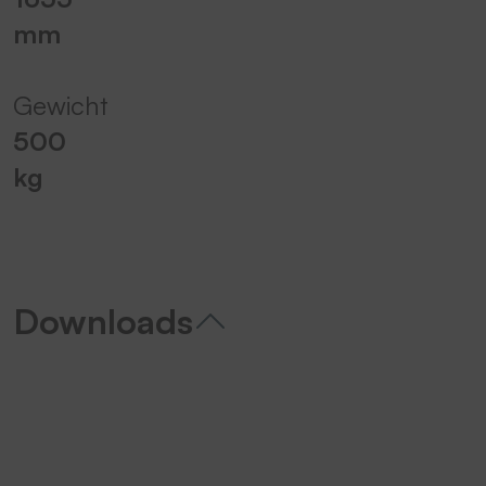
mm
Gewicht
500
kg
Downloads