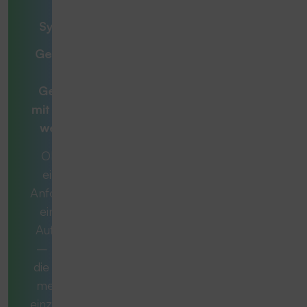
– unsere
Systemlösung
Gemeinsam zur
optimalen
Gesamtlösung
mit
Beratern, die
weiterdenken
Ob es sich um
eine konkrete
Anforderung oder
eine komplexe
Aufgabe handelt
– manchmal ist
die ideale Lösung
mehr als nur ein
einzelnes Produkt.