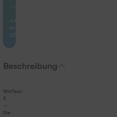
Pro
-
Art.-
Nr.
23924
Beschreibung
WinTexx
5
–
Die