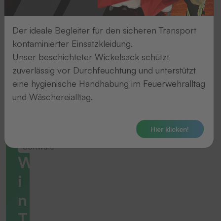
Der ideale Begleiter für den sicheren Transport
kontaminierter Einsatzkleidung.
Unser beschichteter Wickelsack schützt
zuverlässig vor Durchfeuchtung und unterstützt
eine hygienische Handhabung im Feuerwehralltag
und Wäschereialltag.
Hier klicken!
Software
W
i
n
T