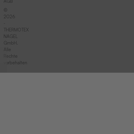
AGB
©
2026
-
THERMOTEX
NAGEL
GmbH.
Alle
Rechte
vorbehalten