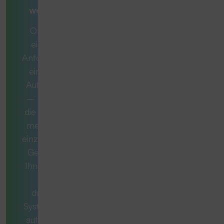
weiterdenken
Ob es sich um
eine konkrete
Anforderung oder
eine komplexe
Aufgabe handelt
– manchmal ist
die ideale Lösung
mehr als nur ein
einzelnes Produkt.
Gemeinsam mit
Ihnen entwickeln
wir ein
durchdachtes
System, das exakt
auf Ihren Bedarf