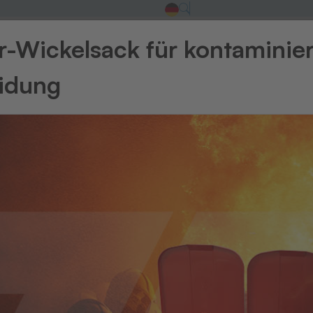
-Wickelsack für kontaminie
eidung
Zurück zur Üb
Barcode-
Al
Ba
Sc