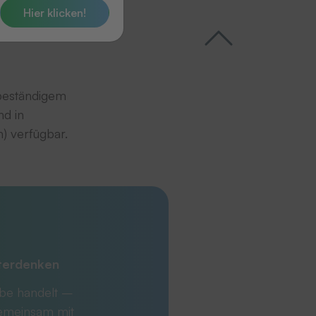
Hier klicken!
nbeständigem
nd in
) verfügbar.
iterdenken
abe handelt –
Gemeinsam mit