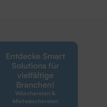
Smart Solutions
Entdecke Smart
Wäschereien & Mietwäschereien
Altenheim & Pflegebereich
Solutions für
Krankenhaus & Gesundheitswesen
Industrie & Konfektion
vielfältige
Technischer Handel
Branchen!
Feuerwehren & Rettungsdienste
Wäschereien &
Service & Kontakt
Mietwäschereien