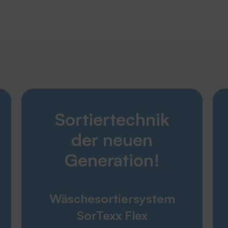
Entdecken
Sortiertechnik
Karriere
Produkte
der neuen
Unternehmen
Service
Generation!
THERMOTEX
Wäschesortiersystem
Engagement
SorTexx Flex
Umweltpolitik