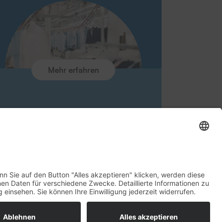
Glossar
Downloads
Ansprechpartner
Rücknahme Altgeräte
Aktuelles
Kontakt
Mehr erfahren
Umfrage zur Kundenzufriedenheit
Newsletteranmeldung
tz
AGB
Rechte vorbehalten
Produkt anfragen