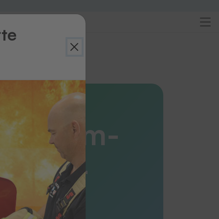
rte
ersicht
Etiketten
uminium-
rcode-
hilder