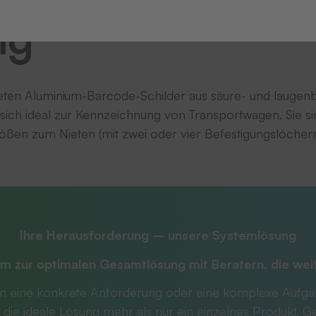
ng
teten Aluminium-Barcode-Schilder aus säure- und lauge
sich ideal zur Kennzeichnung von Transportwagen. Sie si
ßen zum Nieten (mit zwei oder vier Befestigungslöchern
Ihre Herausforderung – unsere Systemlösung
m zur optimalen Gesamtlösung mit
Beratern, die we
m eine konkrete Anforderung oder eine komplexe Aufg
 die ideale Lösung mehr als nur ein einzelnes Produkt. 