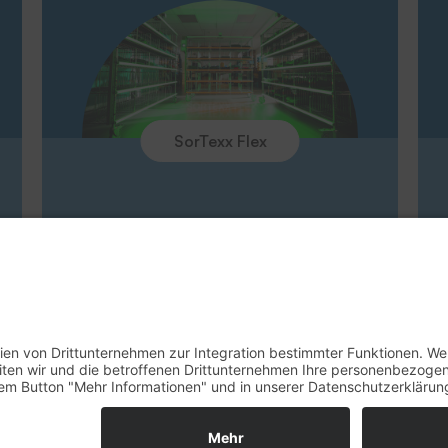
Unternehmen
Messen
SorTexx Flex
Rücknahme Altgeräte
Impressum
Datenschu
© 2026 - THERMOTEX NAGEL GmbH. Alle 
ds