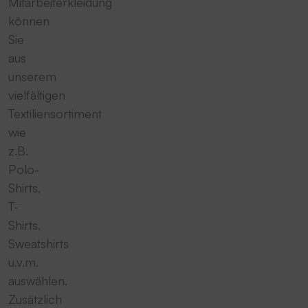
Mitarbeiterkleidung
können
Sie
aus
unserem
vielfältigen
Textiliensortiment
wie
z.B.
Polo-
Shirts,
T-
Shirts,
Sweatshirts
u.v.m.
auswählen.
Zusätzlich