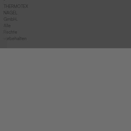
THERMOTEX
NAGEL
GmbH.
Alle
Rechte
vorbehalten