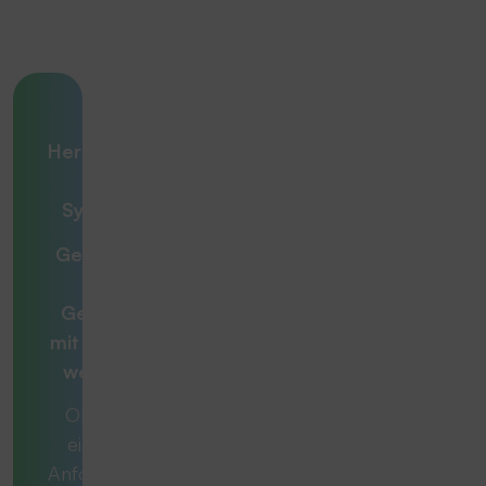
Ihre
Herausforderung
– unsere
Systemlösung
Gemeinsam zur
optimalen
Gesamtlösung
mit
Beratern, die
weiterdenken
Ob es sich um
eine konkrete
Anforderung oder