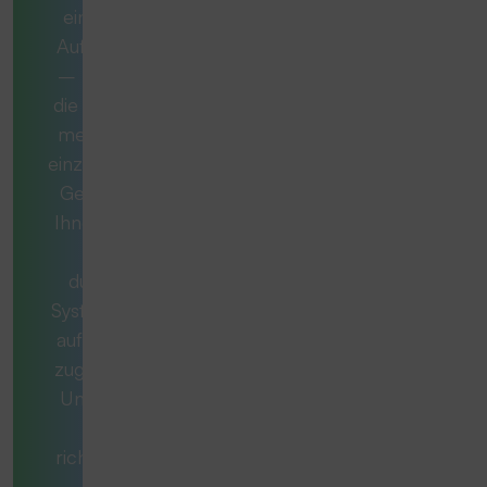
eine komplexe
Aufgabe handelt
– manchmal ist
die ideale Lösung
mehr als nur ein
einzelnes Produkt.
Gemeinsam mit
Ihnen entwickeln
wir ein
durchdachtes
System, das exakt
auf Ihren Bedarf
zugeschnitten ist.
Unsere Berater
stellen die
richtigen Fragen,
denken