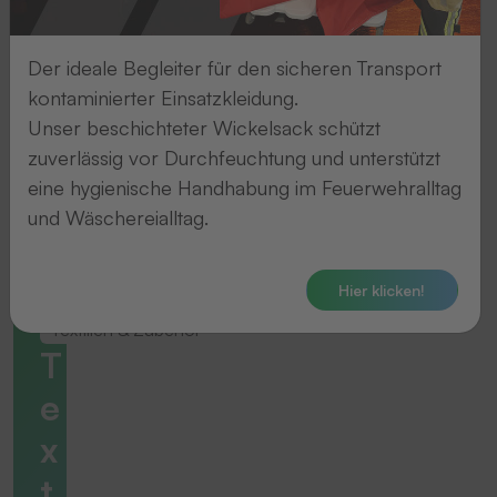
Der ideale Begleiter für den sicheren Transport
kontaminierter Einsatzkleidung.
Unser beschichteter Wickelsack schützt
zuverlässig vor Durchfeuchtung und unterstützt
eine hygienische Handhabung im Feuerwehralltag
und Wäschereialltag.
Hier klicken!
Textilien & Zubehör
T
e
x
t