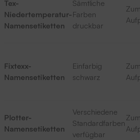
Tex-
Sämtliche
Zu
Niedertemperatur-
Farben
Auf
Namensetiketten
druckbar
Fixtexx-
Einfarbig
Zu
Namensetiketten
schwarz
Auf
Verschiedene
Plotter-
Zu
Standardfarben
Namensetiketten
Auf
verfügbar