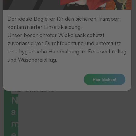
Der ideale Begleiter für den sicheren Transport
kontaminierter Einsatzkleidung.
Unser beschichteter Wickelsack schützt
zuverlässig vor Durchfeuchtung und unterstützt
eine hygienische Handhabung im Feuerwehralltag
und Wäschereialltag.
Hier klicken!
Textilien & Zubehör
N
a
m
e