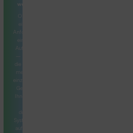
weiterdenken
Ob es sich um
eine konkrete
Anforderung oder
eine komplexe
Aufgabe handelt
– manchmal ist
die ideale Lösung
mehr als nur ein
einzelnes Produkt.
Gemeinsam mit
Ihnen entwickeln
wir ein
durchdachtes
System, das exakt
auf Ihren Bedarf