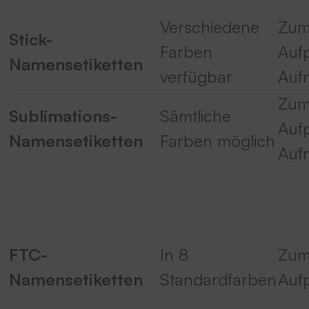
Verschiedene
Zu
Stick-
Farben
Auf
Namensetiketten
verfügbar
Auf
Zu
Sublimations-
Sämtliche
Auf
Namensetiketten
Farben möglich
Auf
FTC-
In 8
Zu
Namensetiketten
Standardfarben
Auf