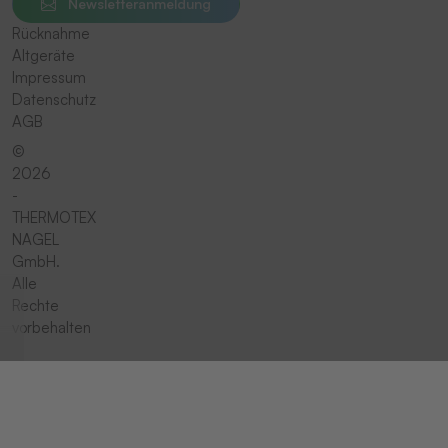
Newsletteranmeldung
Rücknahme
Altgeräte
Impressum
Datenschutz
AGB
©
2026
-
THERMOTEX
NAGEL
GmbH.
Alle
Rechte
vorbehalten