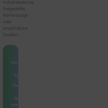
Industriewäsche,
freigestellte
Namenszüge
oder
empfindliche
Textilien.
Ihre
Herausforderung
– unsere
Systemlösung
Gemeinsam zur
optimalen
Gesamtlösung
mit
Beratern, die