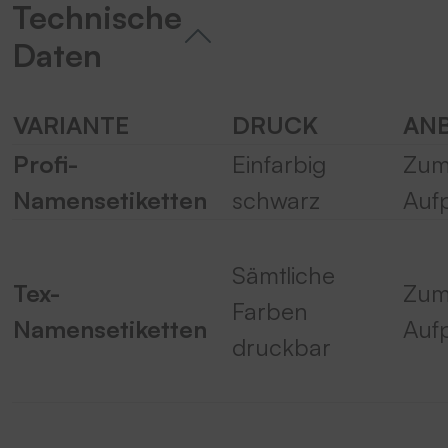
Technische
anzusehen.
Daten
Mehr Informationen
VARIANTE
DRUCK
AN
Akzeptieren
Profi-
Einfarbig
Zu
powered by
Usercentrics Consent
Management Platform
&
eRecht24
Namensetiketten
schwarz
Auf
Sämtliche
Tex-
Zu
Farben
Namensetiketten
Auf
druckbar