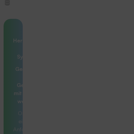
Ihre
Herausforderung
– unsere
Systemlösung
Gemeinsam zur
optimalen
Gesamtlösung
mit
Beratern, die
weiterdenken
Ob es sich um
eine konkrete
Anforderung oder