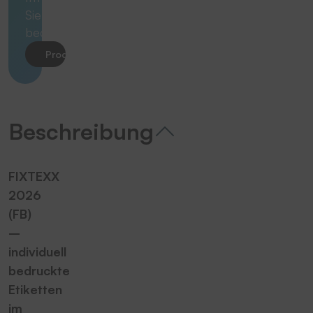
Siebdruck
bedruckt
Produkt anfragen
Beschreibung
FIXTEXX
2026
(FB)
–
individuell
bedruckte
Etiketten
im