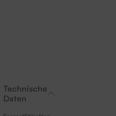
Wir benötigen Ihre Zustimmung,
um den YouTube Video-Service zu
laden!
Wir verwenden einen Service eines
Drittanbieters, um Videoinhalte
einzubetten. Dieser Service kann
Daten zu Ihren Aktivitäten
sammeln. Bitte lesen Sie die Details
durch und stimmen Sie der Nutzung
des Service zu, um dieses Video
Technische
anzusehen.
Daten
Mehr Informationen