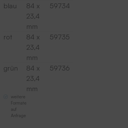
blau
84 x
59734
23,4
mm
rot
84 x
59735
23,4
mm
grün
84 x
59736
23,4
mm
weitere
Formate
auf
Anfrage