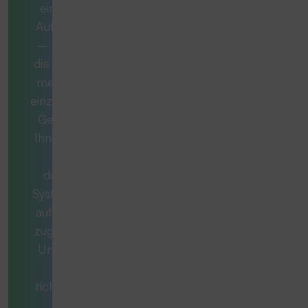
eine komplexe
Aufgabe handelt
– manchmal ist
die ideale Lösung
mehr als nur ein
einzelnes Produkt.
Gemeinsam mit
Ihnen entwickeln
wir ein
durchdachtes
System, das exakt
auf Ihren Bedarf
zugeschnitten ist.
Unsere Berater
stellen die
richtigen Fragen,
denken