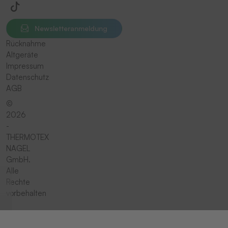
Newsletteranmeldung
Rücknahme
Altgeräte
Impressum
Datenschutz
AGB
©
2026
-
THERMOTEX
NAGEL
GmbH.
Alle
Rechte
vorbehalten