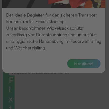
Der ideale Begleiter für den sicheren Transport
kontaminierter Einsatzkleidung.
Unser beschichteter Wickelsack schützt
zuverlässig vor Durchfeuchtung und unterstützt
eine hygienische Handhabung im Feuerwehralltag
und Wäschereialltag.
Hier klicken!
Vorgestanzte, bedruckte Etiketten
F
i
x
t