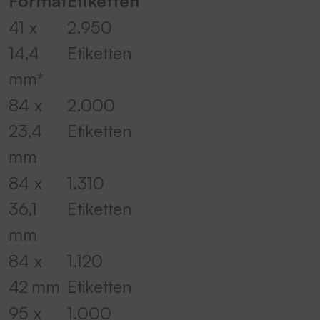
Format
Etiketten
Akzeptieren
41 x
2.950
powered by
Usercentrics Consent
Management Platform
&
eRecht24
14,4
Etiketten
mm*
84 x
2.000
23,4
Etiketten
mm
84 x
1.310
36,1
Etiketten
mm
84 x
1.120
42 mm
Etiketten
95 x
1.000