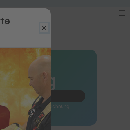
rte
ersicht
len
 Farbig
Produkt anfragen
dauerhafte Textilkennzeichnung