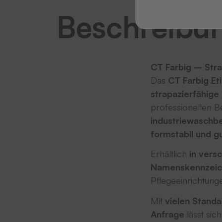
Beschreibu
CT Farbig – Strap
Das
CT Farbig Et
strapazierfähige 
professionellen B
industriewaschb
formstabil und g
Erhältlich
in vers
Namenskennzeich
Pflegeeinrichtung
Mit
vielen Stand
Anfrage
lässt sic