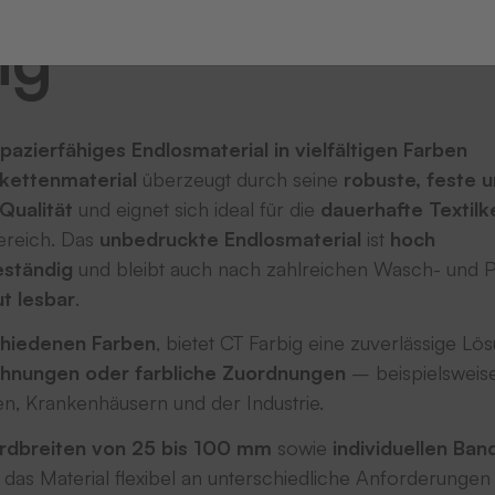
ng
azierfähiges Endlosmaterial in vielfältigen Farben
ikettenmaterial
überzeugt durch seine
robuste, feste 
Qualität
und eignet sich ideal für die
dauerhafte Textil
ereich. Das
unbedruckte Endlosmaterial
ist
hoch
eständig
und bleibt auch nach zahlreichen Wasch- und P
ut lesbar
.
chiedenen Farben
, bietet CT Farbig eine zuverlässige Lö
nungen oder farbliche Zuordnungen
– beispielsweise
en, Krankenhäusern und der Industrie.
ardbreiten von 25 bis 100 mm
sowie
individuellen Ban
h das Material flexibel an unterschiedliche Anforderungen