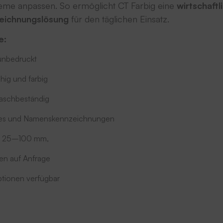
eme anpassen. So ermöglicht CT Farbig eine
wirtschaftl
zeichnungslösung
für den täglichen Einsatz.
e:
 unbedruckt
ähig und farbig
aschbeständig
odes und Namenskennzeichnungen
n: 25–100 mm,
ten auf Anfrage
optionen verfügbar