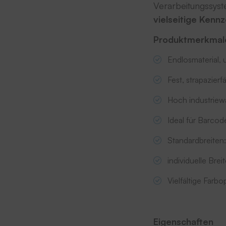
Verarbeitungssyst
vielseitige Kenn
Produktmerkmal
Endlosmaterial,
Fest, strapazierf
Hoch industriew
Ideal für Barc
Standardbreite
individuelle Brei
Vielfältige Farb
Eigenschaften