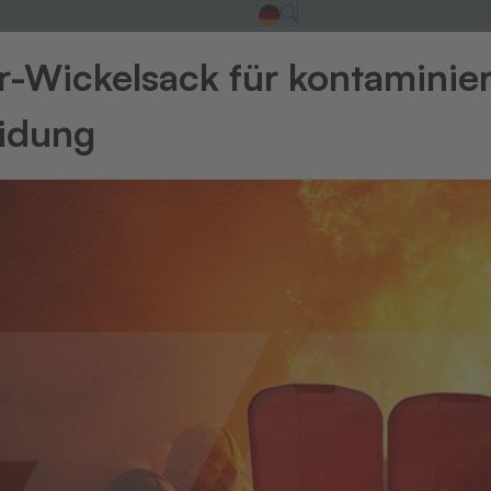
-Wickelsack für kontaminie
eidung
Zurück zur Üb
Endlosrol
CT
Für eine 