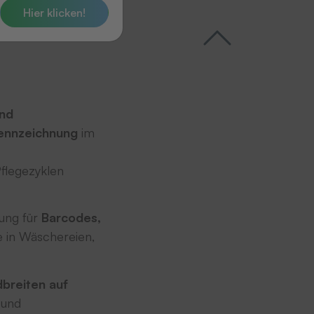
Hier klicken!
und
kennzeichnung
im
flegezyklen
sung für
Barcodes,
 in Wäschereien,
dbreiten auf
 und