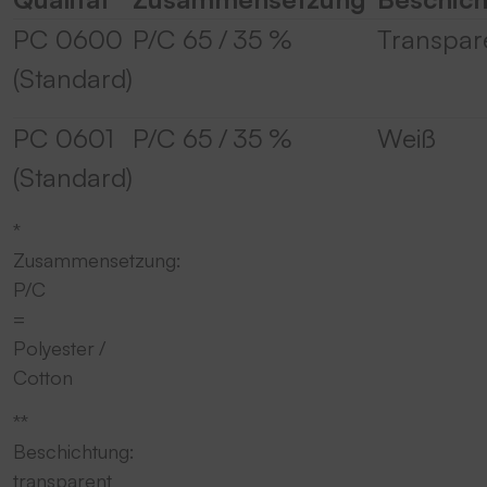
PC 0600
P/C 65 / 35 %
Transpar
powered by
Usercentrics Consent
Management Platform
&
eRecht24
(Standard)
PC 0601
P/C 65 / 35 %
Weiß
(Standard)
*
Zusammensetzung:
P/C
=
Polyester /
Cotton
**
Beschichtung:
transparent