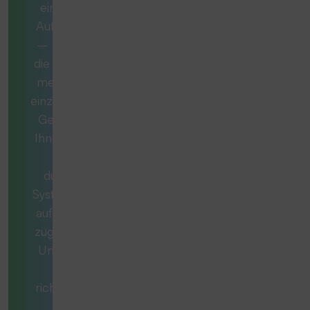
eine komplexe
Aufgabe handelt
– manchmal ist
die ideale Lösung
mehr als nur ein
einzelnes Produkt.
Gemeinsam mit
Ihnen entwickeln
wir ein
durchdachtes
System, das exakt
auf Ihren Bedarf
zugeschnitten ist.
Unsere Berater
stellen die
richtigen Fragen,
denken