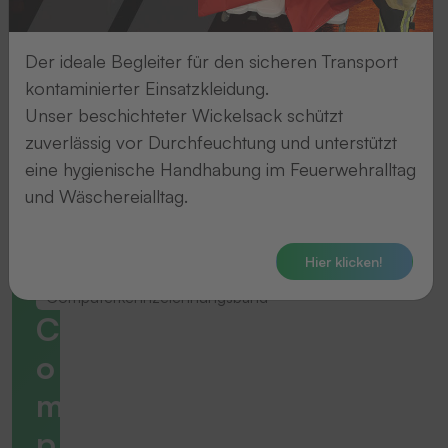
Der ideale Begleiter für den sicheren Transport
kontaminierter Einsatzkleidung.
Unser beschichteter Wickelsack schützt
zuverlässig vor Durchfeuchtung und unterstützt
eine hygienische Handhabung im Feuerwehralltag
und Wäschereialltag.
Hier klicken!
Computerkennzeichnungsband
C
o
m
p