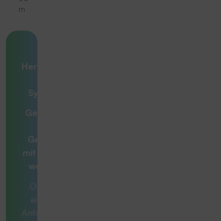
m
Ihre
Herausforderung
– unsere
Systemlösung
Gemeinsam zur
optimalen
Gesamtlösung
mit
Beratern, die
weiterdenken
Ob es sich um
eine konkrete
Anforderung oder