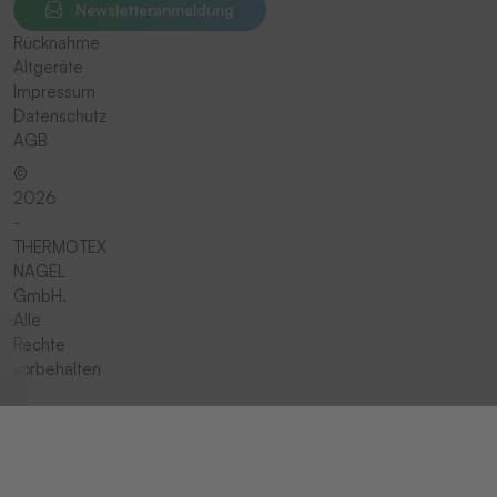
Newsletteranmeldung
Rücknahme
Altgeräte
Impressum
Datenschutz
AGB
©
2026
-
THERMOTEX
NAGEL
GmbH.
Alle
Rechte
vorbehalten