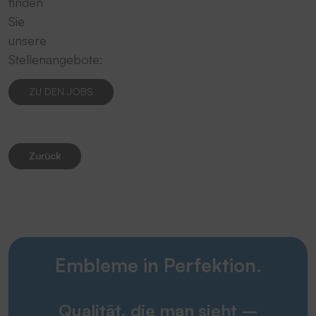
finden
Sie
unsere
Stellenangebote:
ZU DEN JOBS
Zurück
Embleme in Perfektion.
Qualität, die man sieht –