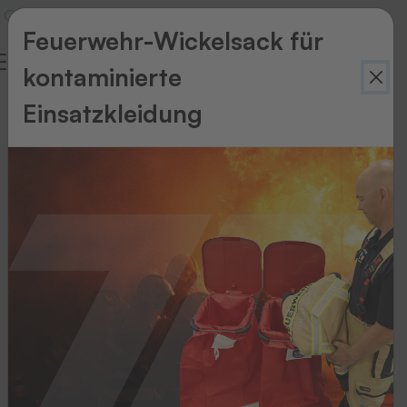
Feuerwehr-Wickelsack für
kontaminierte
Als
Einsatzkleidung
Problemlöser
vom
Platz
gehen
PROFIL: