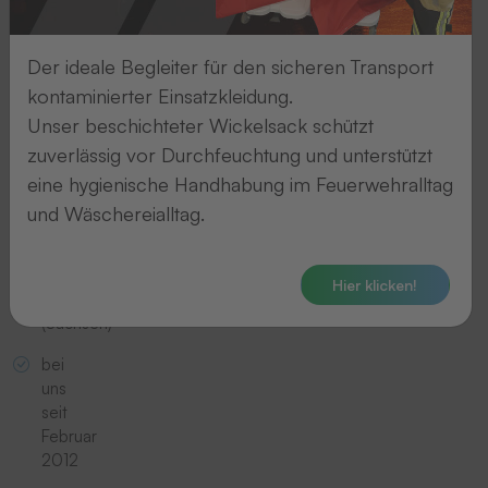
Der ideale Begleiter für den sicheren Transport
kontaminierter Einsatzkleidung.
Unser beschichteter Wickelsack schützt
zuverlässig vor Durchfeuchtung und unterstützt
eine hygienische Handhabung im Feuerwehralltag
Enrico
Wenzel
und Wäschereialltag.
wohnt
in
Hier klicken!
Döbeln
(Sachsen)
bei
uns
seit
Februar
2012