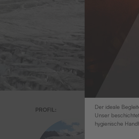
Der ideale Begleit
PROFIL:
Unser beschichtet
hygienische Handh