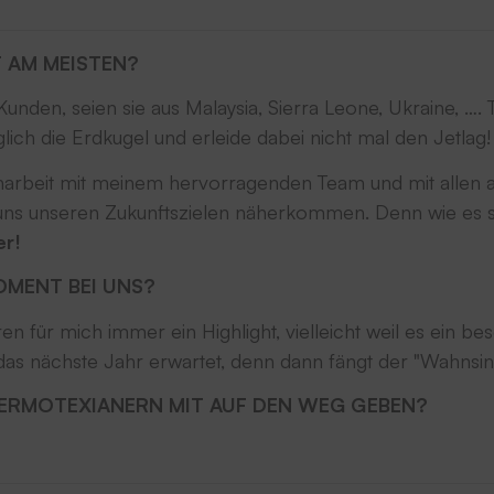
T AM MEISTEN?
en Kunden, seien sie aus Malaysia, Sierra Leone, Ukraine,
ich die Erdkugel und erleide dabei nicht mal den Jetlag!
arbeit mit meinem hervorragenden Team und mit allen an
uns unseren Zukunftszielen näherkommen. Denn wie es 
er!
OMENT BEI UNS?
für mich immer ein Highlight, vielleicht weil es ein 
 das nächste Jahr erwartet, denn dann fängt der "Wahnsi
ERMOTEXIANERN MIT AUF DEN WEG GEBEN?