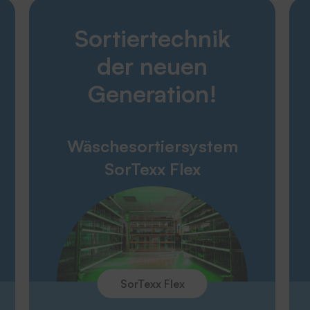
Entdecken
Sortiertechnik
Karriere
Produkte
der neuen
Unternehmen
Service
Generation!
THERMOTEX
Wäschesortiersystem
Engagement
SorTexx Flex
Umweltpolitik
Unternehmen
Messen
SorTexx Flex