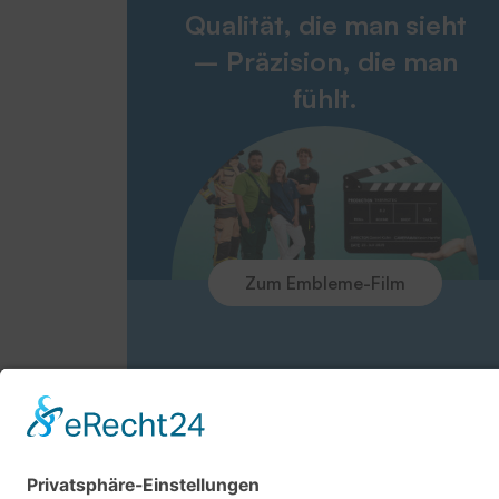
Qualität, die man sieht
– Präzision, die man
fühlt.
Zum Embleme-Film