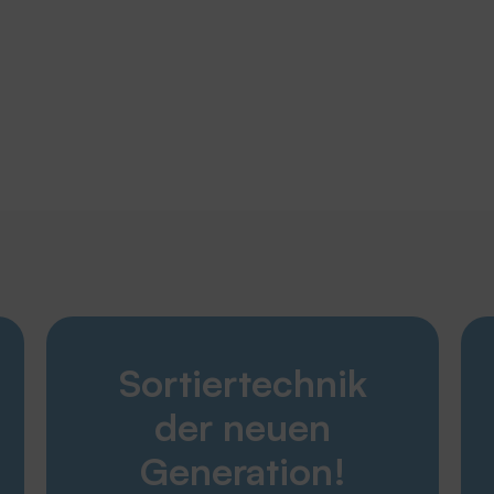
Entdecken
Sortiertechnik
Karriere
Produkte
der neuen
Unternehmen
Service
Generation!