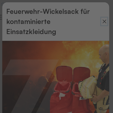
Feuerwehr-Wickelsack für
kontaminierte
Einsatzkleidung
Zurück
zur
Übersicht
Erfolgsgeschichte
Per
Barcode
zum
Träger