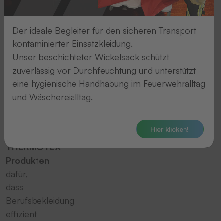
Bei
Mewa
Der ideale Begleiter für den sicheren Transport
in
kontaminierter Einsatzkleidung.
Meißenheim
Unser beschichteter Wickelsack schützt
sorgt
zuverlässig vor Durchfeuchtung und unterstützt
ein
eine hygienische Handhabung im Feuerwehralltag
IT-
und Wäschereialltag.
gestütztes
System
Hier klicken!
mit
THERMOTEX-
Produkten
dafür,
dass
Berufsbekleidung
effizient