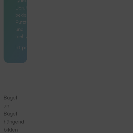
Qualität.
Berufs-
bekleidung,
Putztücher
und
mehr.
https://www.mewa.de/
Bügel
an
Bügel
hängend
bilden