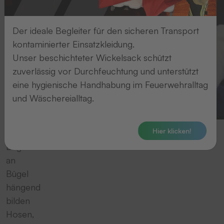
Der ideale Begleiter für den sicheren Transport
kontaminierter Einsatzkleidung.
Unser beschichteter Wickelsack schützt
zuverlässig vor Durchfeuchtung und unterstützt
eine hygienische Handhabung im Feuerwehralltag
und Wäschereialltag.
Hier klicken!
Bügel
an
Bügel
hängend
bilden
Hosen,