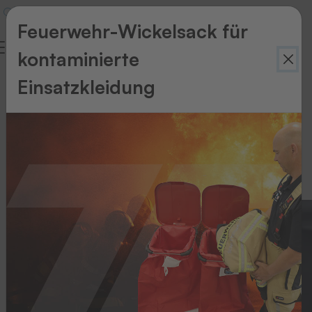
Feuerwehr-Wickelsack für
kontaminierte
Per
Einsatzkleidung
Barcode
zum
Träger