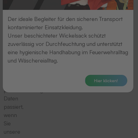
folgenden
Hinweise
Der ideale Begleiter für den sicheren Transport
geben
kontaminierter Einsatzkleidung.
einen
Unser beschichteter Wickelsack schützt
einfachen
zuverlässig vor Durchfeuchtung und unterstützt
Überblick
eine hygienische Handhabung im Feuerwehralltag
darüber,
und Wäschereialltag.
was
mit
Hier klicken!
Ihren
personenbezogenen
Daten
passiert,
wenn
Sie
unsere