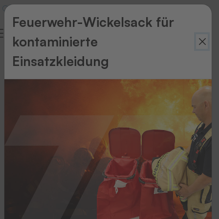
Feuerwehr-Wickelsack für
kontaminierte
Datenschutz
Einsatzkleidung
Datenschutzerklärung
1.
Datenschutz
auf
einen
Blick
Allgemeine
Hinweise
Die