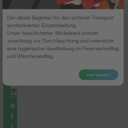
Der ideale Begleiter für den sicheren Transport
kontaminierter Einsatzkleidung.
Unser beschichteter Wickelsack schützt
zuverlässig vor Durchfeuchtung und unterstützt
eine hygienische Handhabung im Feuerwehralltag
und Wäschereialltag.
Hier klicken!
Haftex
H
a
f
t