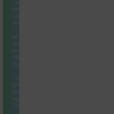
eine konkrete
Anforderung oder
eine komplexe
Aufgabe handelt
– manchmal ist
die ideale Lösung
mehr als nur ein
einzelnes Produkt.
Gemeinsam mit
Ihnen entwickeln
wir ein
durchdachtes
System, das exakt
auf Ihren Bedarf
zugeschnitten ist.
Unsere Berater
stellen die