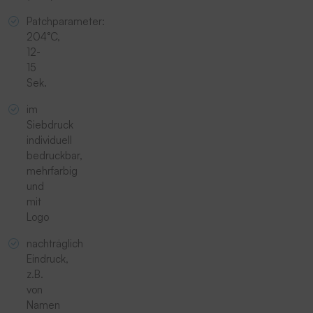
Patchparameter:
204°C,
12-
15
Sek.
im
Siebdruck
individuell
bedruckbar,
mehrfarbig
und
mit
Logo
nachträglich
Eindruck,
z.B.
von
Namen