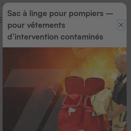
Sac à linge pour pompiers –
pour vêtements
Politique
d’intervention contaminés
environnementale
THERMOTEX
s'engage
pour
l'environnement
En