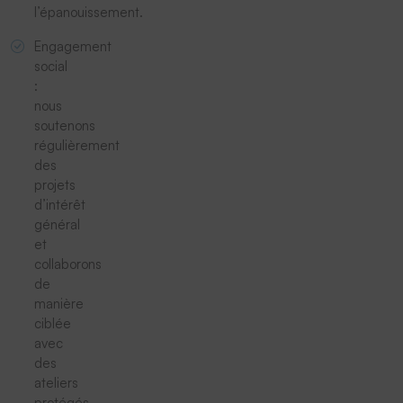
l’épanouissement.
Engagement
social
:
nous
soutenons
régulièrement
des
projets
d’intérêt
général
et
collaborons
de
manière
ciblée
avec
des
ateliers
protégés