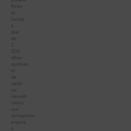
filtrée
et
l’accès
à
plus
de
2
500
offres
sportives
et
de
santé
via
Hansefit
créent
une
atmosphère
propice
à