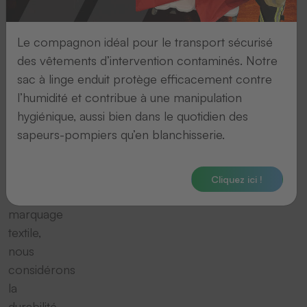
tant
qu’entreprise
Le compagnon idéal pour le transport sécurisé
familiale
des vêtements d’intervention contaminés. Notre
de
sac à linge enduit protège efficacement contre
taille
l’humidité et contribue à une manipulation
moyenne
hygiénique, aussi bien dans le quotidien des
et
sapeurs-pompiers qu’en blanchisserie.
spécialiste
des
solutions
Cliquez ici !
de
marquage
textile,
nous
considérons
la
durabilité