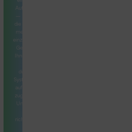
Aufgabe handelt
– manchmal ist
die ideale Lösung
mehr als nur ein
einzelnes Produkt.
Gemeinsam mit
Ihnen entwickeln
wir ein
durchdachtes
System, das exakt
auf Ihren Bedarf
zugeschnitten ist.
Unsere Berater
stellen die
richtigen Fragen,
denken