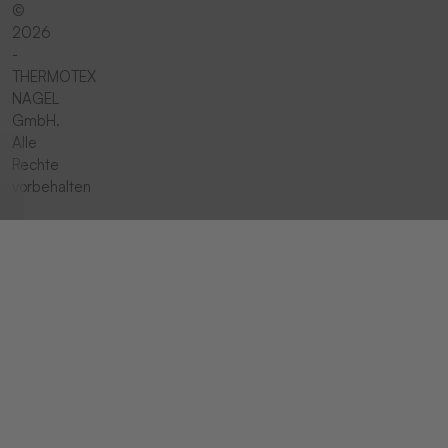
©
2026
-
THERMOTEX
NAGEL
GmbH.
Alle
Rechte
vorbehalten