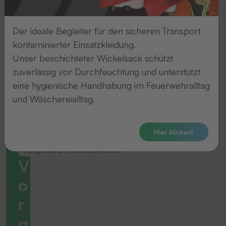
Der ideale Begleiter für den sicheren Transport
kontaminierter Einsatzkleidung.
Unser beschichteter Wickelsack schützt
zuverlässig vor Durchfeuchtung und unterstützt
eine hygienische Handhabung im Feuerwehralltag
und Wäschereialltag.
Hier klicken!
Vorgestanzte Abrissetiketten
V
o
r
g