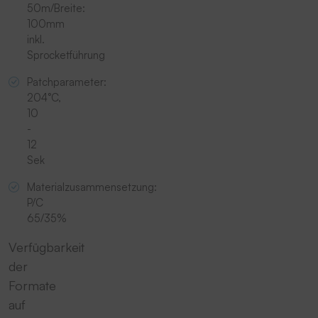
50m/Breite:
100mm
inkl.
Sprocketführung
Patchparameter:
204°C,
10
-
12
Sek
Materialzusammensetzung:
P/C
65/35%
Verfügbarkeit
der
Formate
auf