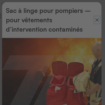
Sac à linge pour pompiers –
pour vêtements
d’intervention contaminés
Scanners
sans
fil
Mais
peut-
être
préférez-
vous
un
lecteur
optique