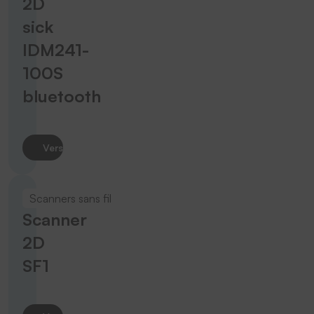
2D
sick
IDM241-
100S
bluetooth
Vers le produit
Scanners sans fil
Scanner
2D
SF1