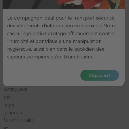
sans
fil
Le compagnon idéal pour le transport sécurisé
fonctionnant
des vêtements d’intervention contaminés. Notre
par
sac à linge enduit protège efficacement contre
liaison
l’humidité et contribue à une manipulation
radio?
hygiénique, aussi bien dans le quotidien des
Nos
sapeurs-pompiers qu’en blanchisserie.
lecteurs
laser
radio
Cliquez ici !
se
distinguent
par
leurs
grandes
fonctionnalité
et