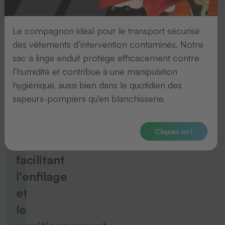
Accessoires
Le compagnon idéal pour le transport sécurisé
Pointeur
des vêtements d’intervention contaminés. Notre
laser
sac à linge enduit protège efficacement contre
l’humidité et contribue à une manipulation
hygiénique, aussi bien dans le quotidien des
Vers le produit
sapeurs-pompiers qu’en blanchisserie.
Accessoires
Cliquez ici !
Accessoire
facilitant
l'enfilage
et
le