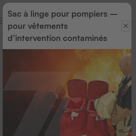
Sac à linge pour pompiers –
pour vêtements
d’intervention contaminés
Accessoires
Accessoires
Accessoires
pour
plateau
inferieur
Vers le produit