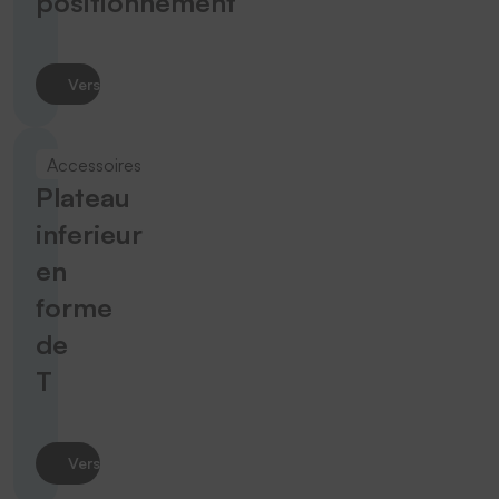
positionnement
Vers le produit
Accessoires
Plateau
inferieur
en
forme
de
T
Vers le produit